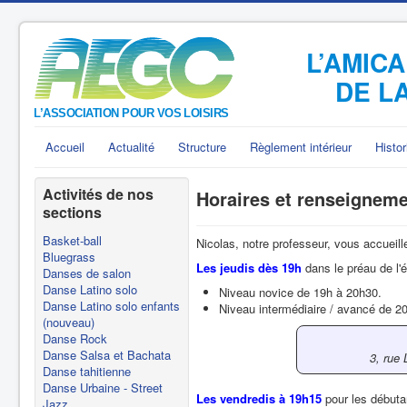
L’AMIC
DE L
Accueil
Actualité
Structure
Règlement intérieur
Histor
Activités de nos
Horaires et renseignem
sections
Basket-ball
Nicolas, notre professeur, vous accueille
Bluegrass
Les jeudis dès 19h
dans le préau de l
Danses de salon
Danse Latino solo
Niveau novice de 19h à 20h30.
Danse Latino solo enfants
Niveau intermédiaire / avancé de 2
(nouveau)
Danse Rock
Danse Salsa et Bachata
3, rue 
Danse tahitienne
Danse Urbaine - Street
Les vendredis à 19h15
pour les débuta
Jazz