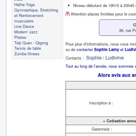
Hatha Yoga
Niveau débutant de 19h15 à 20h45 
Gymnastique, Stretching
/!\
Attention places limitées pour le cou
et Renforcement
musculaire
C
Line Dance
36, rue P
Modern' Jazz
Pilates
Taiji Quan - Qigong
Pour plus d’informations, nous vous inv
Tennis de table
ou de
contacter
Sophie Lamy
et
Ludiv
Zumba fitness
Sophie
Ludivine
Contacts :
/
Tout au long de l’année, nous sommes a
Alors avis aux a
Inscription à :
+ Cotisation ann
Garennois :