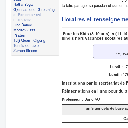
Vien
Hatha Yoga
te faire partager sa passion et son ent
Gymnastique, Stretching
et Renforcement
Horaires et renseignem
musculaire
Line Dance
Modern' Jazz
Pour les Kids (8-10 ans) et (11-14
Pilates
lundis
hors vacances scolaires au
Taiji Quan - Qigong
Tennis de table
Zumba fitness
12, av
Lundi : 17
Lundi : 17
Inscriptions par le secrétariat de
Réinscriptions en ligne pour du 3 
Professeur : Dung
VO
Tarifs annuels de base 
Ga