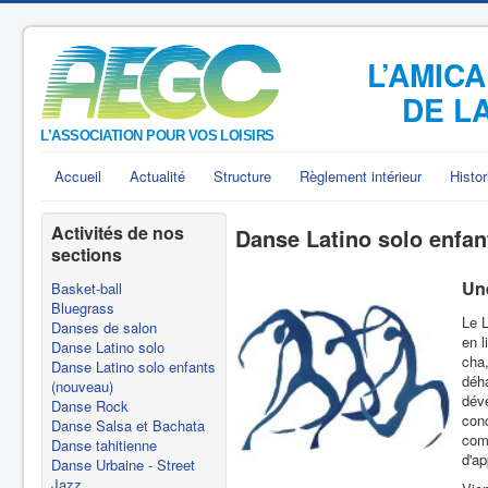
L’AMIC
DE L
Accueil
Actualité
Structure
Règlement intérieur
Histor
Activités de nos
Danse Latino solo enfan
sections
Une
Basket-ball
Bluegrass
Le 
Danses de salon
en l
Danse Latino solo
cha,
Danse Latino solo enfants
déh
(nouveau)
déve
Danse Rock
conc
Danse Salsa et Bachata
comm
Danse tahitienne
d'ap
Danse Urbaine - Street
Jazz