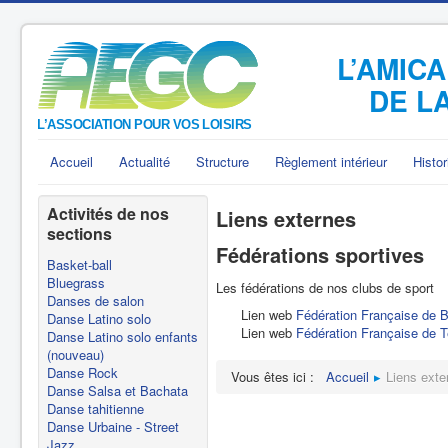
L’AMIC
DE L
Accueil
Actualité
Structure
Règlement intérieur
Histor
Activités de nos
Liens externes
sections
Fédérations sportives
Basket-ball
Bluegrass
Les fédérations de nos clubs de sport
Danses de salon
Lien web
Fédération Française de B
Danse Latino solo
Lien web
Fédération Française de T
Danse Latino solo enfants
(nouveau)
Danse Rock
Vous êtes ici :
Accueil
Liens exte
Danse Salsa et Bachata
Danse tahitienne
Danse Urbaine - Street
Jazz